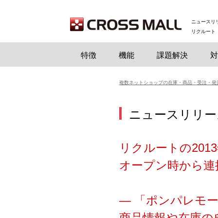
ニュースリリ
リクルート「
特徴
機能
課題解決
対
複数ネットショップの在庫・商品・受注・発
ニュースリリー
リクルートの20
オープン時から連
― 「ポンパレモ
商品情報や在庫の