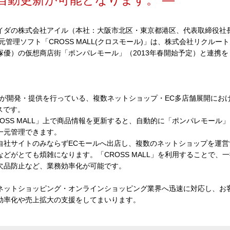
イダの株式会社アイル（本社：大阪市北区・東京都港区、代表取締役社
管理ソフト「CROSS MALL(クロスモール)」
は、株式会社リクルート
塚優）の仮想商店街「ポンパレモール」（2013年春開始予定）と連携
イルが開発・提供を行っている、複数ネットショップ・EC多店舗展開に
スです。
SS MALL」上で商品情報を更新すると、自動的に「ポンパレモール
一元管理できます。
社サイトのみならずECモールへ出店し、複数のネットショップを運営
どがとても煩雑になります。「CROSS MALL」を利用することで、
欠品防止など、業務効率化が可能です。
ットショッピング・オンラインショッピング業界へ迅速に対応し、お
効率化や売上拡大の支援をしてまいります。